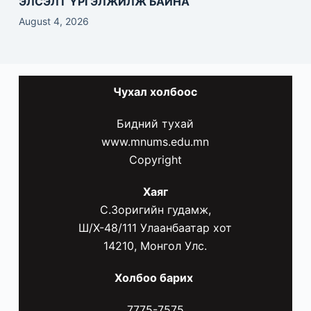
ЭЛСЭЛТ ҮРГЭЛЖИЛЖ БАЙНА
August 4, 2026
Чухал
холбоос
Бидний тухай
www.mnums.edu.mn
Copyright
Хаяг
С.Зоригийн гудамж,
Ш/Х-48/111 Улаанбаатар хот
14210, Монгол Улс.
Холбоо барих
7775-7575