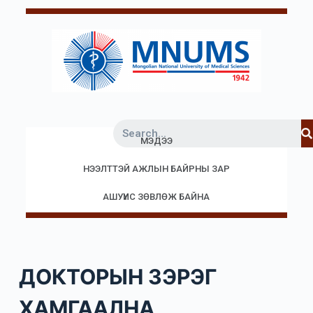
S
k
i
p
t
o
c
МЭДЭЭ
o
n
НЭЭЛТТЭЙ АЖЛЫН БАЙРНЫ ЗАР
t
e
АШУҮИС ЗӨВЛӨЖ БАЙНА
n
t
ДОКТОРЫН ЗЭРЭГ
ХАМГААЛНА