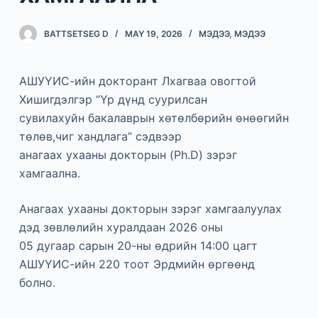
BATTSETSEG D
MAY 19, 2026
МЭДЭЭ
,
МЭДЭЭ
АШУҮИС-ийн докторант Лхагваа овогтой
Хишигдэлгэр “Үр дүнд суурилсан
сувилахуйн бакалаврын хөтөлбөрийн өнөөгийн
төлөв,чиг хандлага” сэдвээр
анагаах ухааны докторын (Ph.D) зэрэг
хамгаална.
Анагаах ухааны докторын зэрэг хамгаалуулах
дэд зөвлөлийн хуралдаан 2026 оны
05 дугаар сарын 20-ны өдрийн 14:00 цагт
АШУҮИС-ийн 220 тоот Эрдмийн өргөөнд
болно.