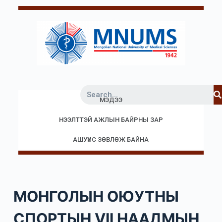
S
k
i
p
t
o
c
МЭДЭЭ
o
n
НЭЭЛТТЭЙ АЖЛЫН БАЙРНЫ ЗАР
t
e
АШУҮИС ЗӨВЛӨЖ БАЙНА
n
t
МОНГОЛЫН ОЮУТНЫ
СПОРТЫН VII НААДМЫН