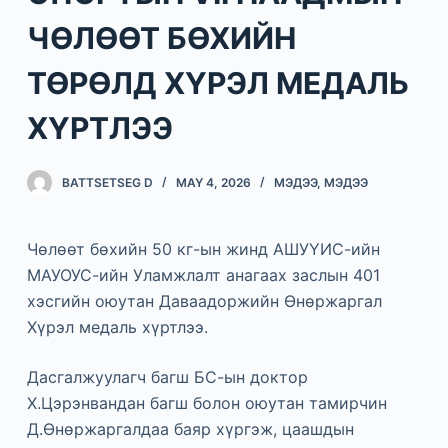
ЧӨЛӨӨТ БӨХИЙН
ТӨРӨЛД ХҮРЭЛ МЕДАЛЬ
ХҮРТЛЭЭ
BATTSETSEG D
MAY 4, 2026
МЭДЭЭ
,
МЭДЭЭ
Чөлөөт бөхийн 50 кг-ын жинд АШУҮИС-ийн
МАУОУС-ийн Уламжлалт анагаах заслын 401
хэсгийн оюутан Даваадоржийн Өнөржаргал
Хүрэл медаль хүртлээ.
Дасгалжуулагч багш БС-ын доктор
Х.Цэрэнвандан багш болон оюутан тамирчин
Д.Өнөржаргалдаа баяр хүргэж, цаашдын