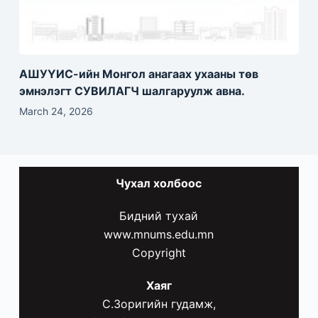
АШУҮИС-ийн Монгол анагаах ухааны төв
эмнэлэгт СУВИЛАГЧ шалгаруулж авна.
March 24, 2026
Чухал
холбоос
Бидний тухай
www.mnums.edu.mn
Copyright
Хаяг
С.Зоригийн гудамж,