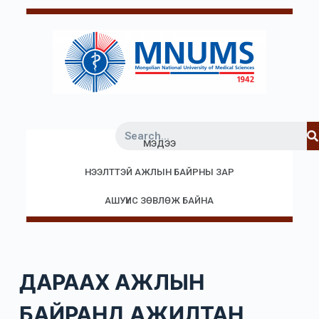
S
k
i
p
t
o
c
МЭДЭЭ
o
n
НЭЭЛТТЭЙ АЖЛЫН БАЙРНЫ ЗАР
t
e
АШУҮИС ЗӨВЛӨЖ БАЙНА
n
t
ДАРААХ АЖЛЫН
БАЙРАНД АЖИЛТАН