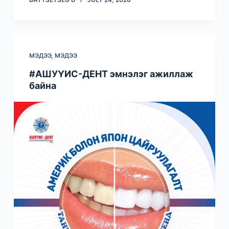
МЭДЭЭ
,
МЭДЭЭ
#АШУҮИС-ДЕНТ эмнэлэг ажиллаж
байна