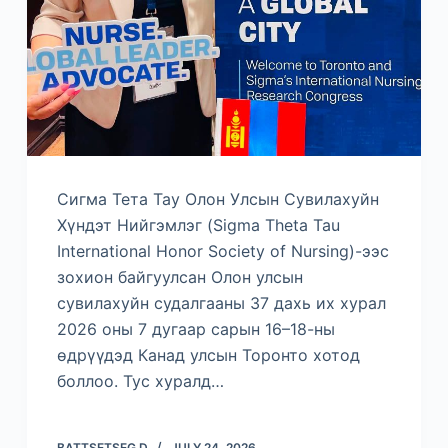
Сигма Тета Тау Олон Улсын Сувилахуйн
Хүндэт Нийгэмлэг (Sigma Theta Tau
International Honor Society of Nursing)-ээс
зохион байгуулсан Олон улсын
сувилахуйн судалгааны 37 дахь их хурал
2026 оны 7 дугаар сарын 16–18-ны
өдрүүдэд Канад улсын Торонто хотод
боллоо. Тус хуралд…
BATTSETSEG D
JULY 24, 2026