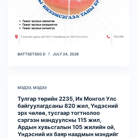
BATTSETSEG D
JULY 24, 2026
МЭДЭЭ
,
МЭДЭЭ
Тулгар төрийн 2235, Их Монгол Улс
байгуулагдсаны 820 жил, Үндэсний
эрх чөлөө, тусгаар тогтнолоо
сэргээн мандуулсны 115 жил,
Ардын хувьсгалын 105 жилийн ой,
Үндэсний их баяр наадмын мэндийг