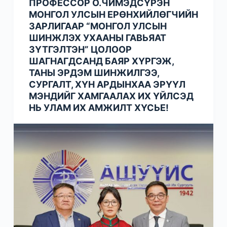
ПРОФЕССОР О.ЧИМЭДСҮРЭН
МОНГОЛ УЛСЫН ЕРӨНХИЙЛӨГЧИЙН
ЗАРЛИГААР “МОНГОЛ УЛСЫН
ШИНЖЛЭХ УХААНЫ ГАВЬЯАТ
ЗҮТГЭЛТЭН” ЦОЛООР
ШАГНАГДСАНД БАЯР ХҮРГЭЖ,
ТАНЫ ЭРДЭМ ШИНЖИЛГЭЭ,
СУРГАЛТ, ХҮН АРДЫНХАА ЭРҮҮЛ
МЭНДИЙГ ХАМГААЛАХ ИХ ҮЙЛСЭД
НЬ УЛАМ ИХ АМЖИЛТ ХҮСЬЕ!