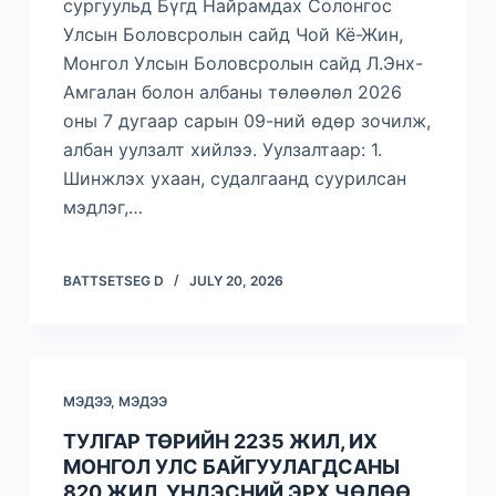
сургуульд Бүгд Найрамдах Солонгос
Улсын Боловсролын сайд Чой Кё-Жин,
Монгол Улсын Боловсролын сайд Л.Энх-
Амгалан болон албаны төлөөлөл 2026
оны 7 дугаар сарын 09-ний өдөр зочилж,
албан уулзалт хийлээ. Уулзалтаар: 1.
Шинжлэх ухаан, судалгаанд суурилсан
мэдлэг,…
BATTSETSEG D
JULY 20, 2026
МЭДЭЭ
,
МЭДЭЭ
ТУЛГАР ТӨРИЙН 2235 ЖИЛ, ИХ
МОНГОЛ УЛС БАЙГУУЛАГДСАНЫ
820 ЖИЛ, ҮНДЭСНИЙ ЭРХ ЧӨЛӨӨ,