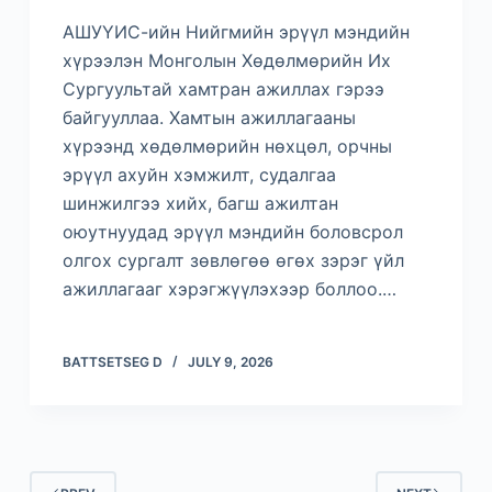
АШУҮИС-ийн Нийгмийн эрүүл мэндийн
хүрээлэн Монголын Хөдөлмөрийн Их
Сургуультай хамтран ажиллах гэрээ
байгууллаа. Хамтын ажиллагааны
хүрээнд хөдөлмөрийн нөхцөл, орчны
эрүүл ахуйн хэмжилт, судалгаа
шинжилгээ хийх, багш ажилтан
оюутнуудад эрүүл мэндийн боловсрол
олгох сургалт зөвлөгөө өгөх зэрэг үйл
ажиллагааг хэрэгжүүлэхээр боллоо.…
BATTSETSEG D
JULY 9, 2026