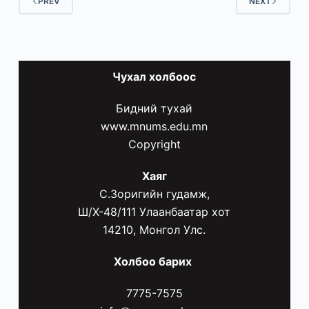
PREV
NEXT
Чухал
холбоос
Бидний тухай
www.mnums.edu.mn
Copyright
Хаяг
С.Зоригийн гудамж,
Ш/Х-48/111 Улаанбаатар хот
14210, Монгол Улс.
Холбоо барих
7775-7575