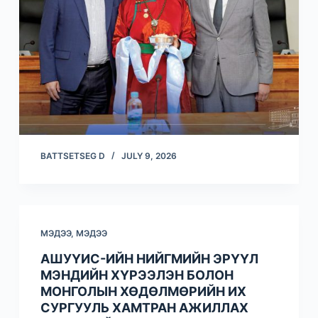
BATTSETSEG D
JULY 9, 2026
МЭДЭЭ
,
МЭДЭЭ
АШУҮИС-ИЙН НИЙГМИЙН ЭРҮҮЛ
МЭНДИЙН ХҮРЭЭЛЭН БОЛОН
МОНГОЛЫН ХӨДӨЛМӨРИЙН ИХ
СУРГУУЛЬ ХАМТРАН АЖИЛЛАХ