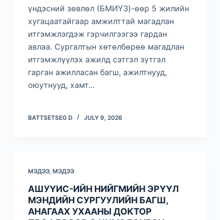
үндэсний зөвлөл (БМИҮЗ)-өөр 5 жилийн
хугацаатайгаар амжилттай магадлан
итгэмжлэгдэж гэрчилгээгээ гардан
авлаа. Сургалтын хөтөлбөрөө магадлан
итгэмжлүүлэх ажилд сэтгэл зүтгэл
гарган ажилласан багш, ажилтнууд,
оюутнууд, хамт…
BATTSETSEG D
JULY 9, 2026
МЭДЭЭ
,
МЭДЭЭ
АШУҮИС-ИЙН НИЙГМИЙН ЭРҮҮЛ
МЭНДИЙН СУРГУУЛИЙН БАГШ,
АНАГААХ УХААНЫ ДОКТОР