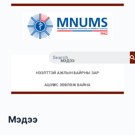
S
k
i
p
t
o
c
МЭДЭЭ
o
n
НЭЭЛТТЭЙ АЖЛЫН БАЙРНЫ ЗАР
t
e
АШУҮИС ЗӨВЛӨЖ БАЙНА
n
t
Мэдээ