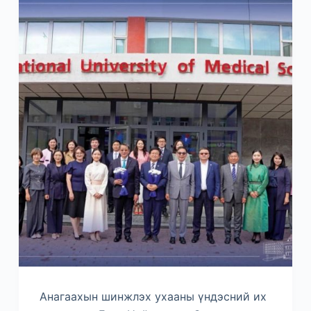
Анагаахын шинжлэх ухааны үндэсний их