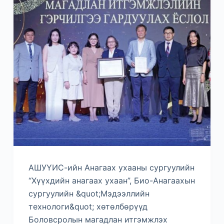
АШУҮИС-ийн Анагаах ухааны сургуулийн
“Хүүхдийн анагаах ухаан”, Био-Анагаахын
сургуулийн &quot;Мэдээллийн
технологи&quot; хөтөлбөрүүд
Боловсролын магадлан итгэмжлэх