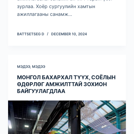
зурлаа. Хоёр сургуулийн хамтын
ажиллагааны санамж…
BATTSETSEG D
DECEMBER 10, 2024
МЭДЭЭ
,
МЭДЭЭ
МОНГОЛ БАХАРХАЛ ТҮҮХ, СОЁЛЫН
ӨДӨРЛӨГ АМЖИЛТТАЙ ЗОХИОН
БАЙГУУЛАГДЛАА