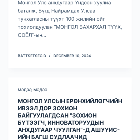
Монгол Улс анхдугаар Үндсэн хуулиа
баталж, Бүгд Найрамдах Улсаа
тунхагласны түүхт 100 жилийн ойг
тохиолдуулан “МОНГОЛ БАХАРХАЛ ТҮҮХ,
СОЁЛ”-ын…
BATTSETSEG D
DECEMBER 10, 2024
МЭДЭЭ
,
МЭДЭЭ
МОНГОЛ УЛСЫН ЕРӨНХИЙЛӨГЧИЙН
ИВЭЭЛ ДОР ЗОХИОН
БАЙГУУЛАГДСАН “ЗОХИОН
БҮТЭЭГЧ, ИННОВАТОРУУДЫН
АНХДУГААР ЧУУЛГАН”-Д АШУҮИС-
ИЙН БАГШ СУДЛААЧИД