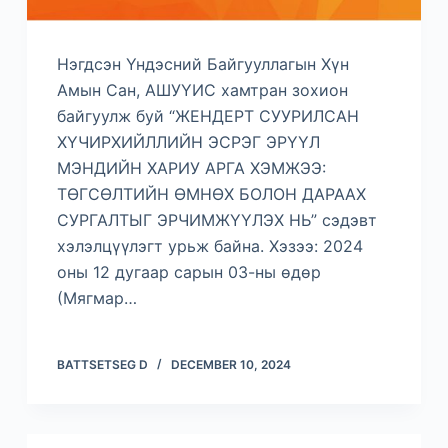
Нэгдсэн Үндэсний Байгууллагын Хүн
Амын Сан, АШУҮИС хамтран зохион
байгуулж буй “ЖЕНДЕРТ СУУРИЛСАН
ХҮЧИРХИЙЛЛИЙН ЭСРЭГ ЭРҮҮЛ
МЭНДИЙН ХАРИУ АРГА ХЭМЖЭЭ:
ТӨГСӨЛТИЙН ӨМНӨХ БОЛОН ДАРААХ
СУРГАЛТЫГ ЭРЧИМЖҮҮЛЭХ НЬ” сэдэвт
хэлэлцүүлэгт урьж байна. Хэзээ: 2024
оны 12 дугаар сарын 03-ны өдөр
(Мягмар…
BATTSETSEG D
DECEMBER 10, 2024