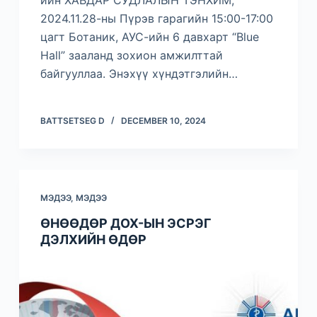
ийн ХАВДАР СУДЛАЛЫН ТЭНХИМ,
2024.11.28-ны Пүрэв гарагийн 15:00-17:00
цагт Ботаник, АУС-ийн 6 давхарт “Blue
Hall” зааланд зохион амжилттай
байгууллаа. Энэхүү хүндэтгэлийн…
BATTSETSEG D
DECEMBER 10, 2024
МЭДЭЭ
,
МЭДЭЭ
ӨНӨӨДӨР ДОХ-ЫН ЭСРЭГ
ДЭЛХИЙН ӨДӨР