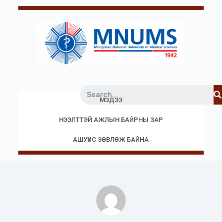
S
k
i
p
t
o
c
МЭДЭЭ
o
n
НЭЭЛТТЭЙ АЖЛЫН БАЙРНЫ ЗАР
t
e
АШУҮИС ЗӨВЛӨЖ БАЙНА
n
t