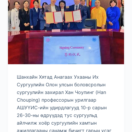
Шанхайн Хятад Анагаах Ухааны Их
Сургуулийн Олон улсын боловсролын
сургуулийн захирал Хан Чоупинг (Han
Chouping) профессорын урилгаар
АШУҮИС-ийн удирдлагууд 10-р сарын
26-30-ны өдрүүдэд тус сургуульд
айлчилж хоёр сургуулийн хамтын
ажиллагааны санамж бичигт гарын үсэг