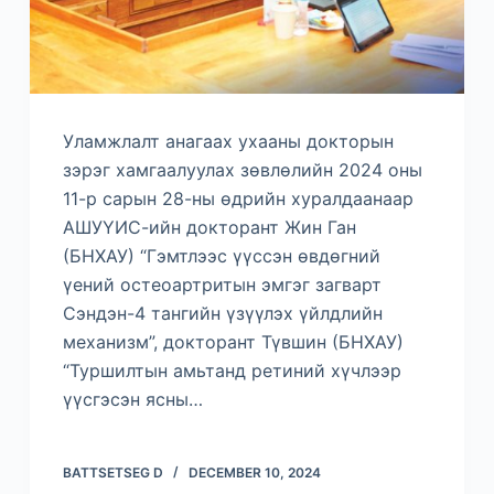
Уламжлалт анагаах ухааны докторын
зэрэг хамгаалуулах зөвлөлийн 2024 оны
11-р сарын 28-ны өдрийн хуралдаанаар
АШУҮИС-ийн докторант Жин Ган
(БНХАУ) “Гэмтлээс үүссэн өвдөгний
үений остеоартритын эмгэг загварт
Сэндэн-4 тангийн үзүүлэх үйлдлийн
механизм”, докторант Түвшин (БНХАУ)
“Туршилтын амьтанд ретиний хүчлээр
үүсгэсэн ясны…
BATTSETSEG D
DECEMBER 10, 2024