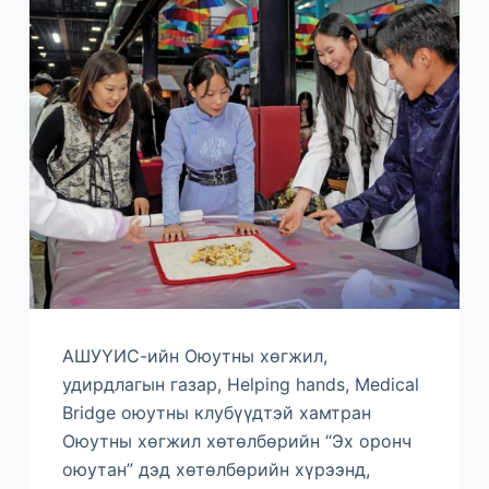
АШУҮИС-ийн Оюутны хөгжил,
удирдлагын газар, Helping hands, Medical
Bridge оюутны клубүүдтэй хамтран
Оюутны хөгжил хөтөлбөрийн “Эх оронч
оюутан” дэд хөтөлбөрийн хүрээнд,