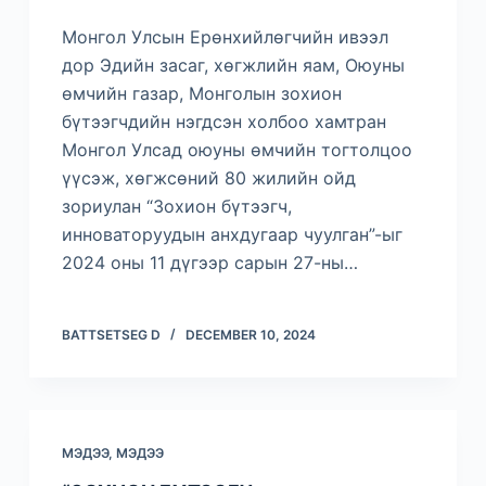
Монгол Улсын Ерөнхийлөгчийн ивээл
дор Эдийн засаг, хөгжлийн яам, Оюуны
өмчийн газар, Монголын зохион
бүтээгчдийн нэгдсэн холбоо хамтран
Монгол Улсад оюуны өмчийн тогтолцоо
үүсэж, хөгжсөний 80 жилийн ойд
зориулан “Зохион бүтээгч,
инноваторуудын анхдугаар чуулган”-ыг
2024 оны 11 дүгээр сарын 27-ны…
BATTSETSEG D
DECEMBER 10, 2024
МЭДЭЭ
,
МЭДЭЭ