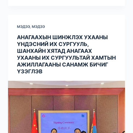
МЭДЭЭ
,
МЭДЭЭ
АНАГААХЫН ШИНЖЛЭХ УХААНЫ
ҮНДЭСНИЙ ИХ СУРГУУЛЬ,
ШАНХАЙН ХЯТАД АНАГААХ
УХААНЫ ИХ СУРГУУЛЬТАЙ ХАМТЫН
АЖИЛЛАГААНЫ САНАМЖ БИЧИГ
ҮЗЭГЛЭВ