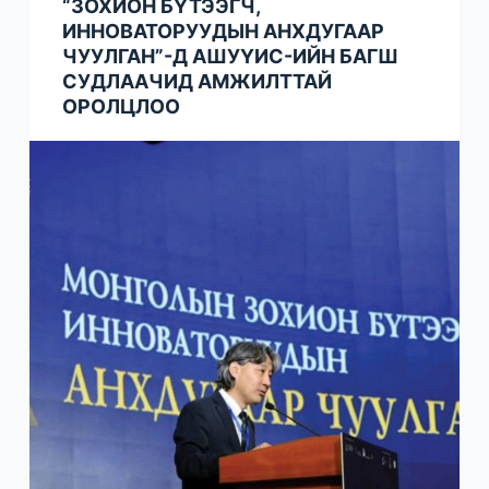
“ЗОХИОН БҮТЭЭГЧ,
ИННОВАТОРУУДЫН АНХДУГААР
ЧУУЛГАН”-Д АШУҮИС-ИЙН БАГШ
СУДЛААЧИД АМЖИЛТТАЙ
ОРОЛЦЛОО