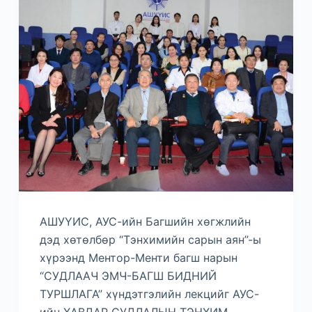
АШУҮИС, АУС-ийн Багшийн хөгжлийн
дэд хөтөлбөр “Тэнхимийн сарын аян”-ы
хүрээнд Ментор-Менти багш нарын
“СУДЛААЧ ЭМЧ-БАГШ БИДНИЙ
ТУРШЛАГА” хүндэтгэлийн лекцийг АУС-